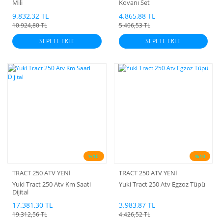
Mili
Kovanı Set
9.832,32 TL
4.865,88 TL
10.924,80 TL
5.406,53 TL
SEPETE EKLE
SEPETE EKLE
%10
%10
TRACT 250 ATV YENİ
TRACT 250 ATV YENİ
Yuki Tract 250 Atv Km Saati
Yuki Tract 250 Atv Egzoz Tüpü
Dijital
17.381,30 TL
3.983,87 TL
19.312,56 TL
4.426,52 TL