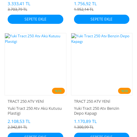
3.333,41 TL
1.756,92 TL
3.703,79 TL
1.952,14 TL
SEPETE EKLE
SEPETE EKLE
%10
%10
TRACT 250 ATV YENİ
TRACT 250 ATV YENİ
Yuki Tract 250 Atv Akü Kutusu
Yuki Tract 250 Atv Benzin
Plastigi
Depo Kapagı
2.108,53 TL
1.170,89 TL
2.342,81 TL
1.300,99 TL