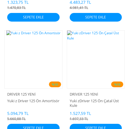
1.323,75 TL
4.483,27 TL
1.470,83 TL
4.981,41 TL
SEPETE EKLE
SEPETE EKLE
%10
%10
DRİVER 125 YENİ
DRİVER 125 YENİ
Yuki z Driver 125 Ön Amortisör
Yuki zDriver 125 Ön Çatal Üst
Kule
5.094,79 TL
1.527,59 TL
5.660,88 TL
1.697,33 TL
SEPETE EKLE
SEPETE EKLE