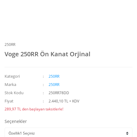
250RR
Voge 250RR Ön Kanat Orjinal
Kategori
250RR
Marka
250RR
Stok Kodu
250RR78DD
Fiyat
2.440,10 TL + KDV
289,97 TL den başlayan taksitlerle!
Seçenekler