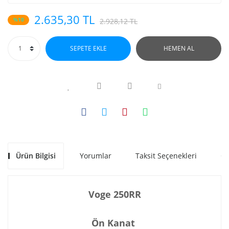
2.635,30 TL
%10
2.928,12 TL
SEPETE EKLE
HEMEN AL
Ürün Bilgisi
Yorumlar
Taksit Seçenekleri
Ön
Voge 250RR
Ön Kanat