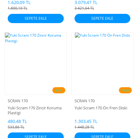
1.620,09 TL
3.079,47 TL
1.800,10 TL
3.421,64 TL
SEPETE EKLE
SEPETE EKLE
%10
%10
SCRAN 170
SCRAN 170
Yuki Scram 170 Zincir Koruma
Yuki Scram 170 Ön Fren Diski
Plastigi
480,48 TL
1.303,45 TL
533,86 TL
1.448,28 TL
SEPETE EKLE
SEPETE EKLE