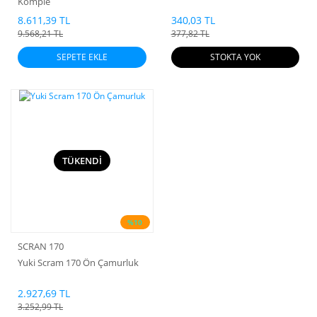
Komple
8.611,39 TL
340,03 TL
9.568,21 TL
377,82 TL
SEPETE EKLE
STOKTA YOK
TÜKENDİ
%10
SCRAN 170
Yuki Scram 170 Ön Çamurluk
2.927,69 TL
3.252,99 TL