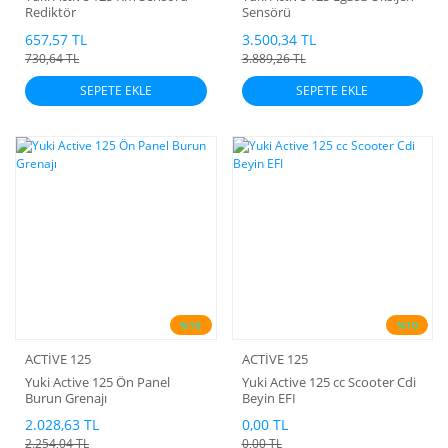
Rediktör
Sensörü
657,57 TL
3.500,34 TL
730,64 TL
3.889,26 TL
SEPETE EKLE
SEPETE EKLE
%10
%10
ACTİVE 125
ACTİVE 125
Yuki Active 125 Ön Panel
Yuki Active 125 cc Scooter Cdi
Burun Grenajı
Beyin EFI
2.028,63 TL
0,00 TL
2.254,04 TL
0,00 TL