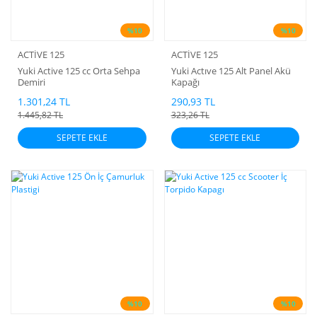
%10
%10
ACTİVE 125
ACTİVE 125
Yuki Active 125 cc Orta Sehpa
Yuki Actıve 125 Alt Panel Akü
Demiri
Kapağı
1.301,24 TL
290,93 TL
1.445,82 TL
323,26 TL
SEPETE EKLE
SEPETE EKLE
%10
%10