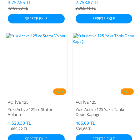
3.752,55 TL
2.758,87 TL
4.169,50 TL
3.065,41 TL
SEPETE EKLE
SEPETE EKLE
%10
%10
ACTİVE 125
ACTİVE 125
Yuki Active 125 cc Statör
Yuki Active 125 Yakıt Tankı
Volantı
Depo Kapağı
1.520,30 TL
485,69 TL
1.689,22 TL
539,66 TL
SEPETE EKLE
SEPETE EKLE