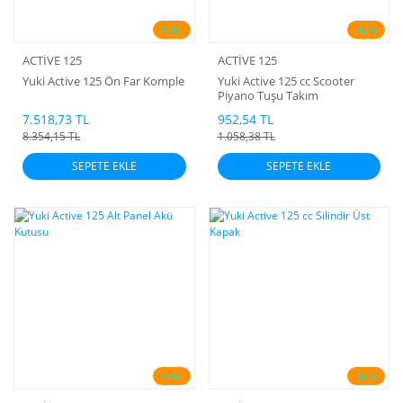
%10
%10
ACTİVE 125
ACTİVE 125
Yuki Active 125 Ön Far Komple
Yuki Active 125 cc Scooter
Piyano Tuşu Takım
7.518,73 TL
952,54 TL
8.354,15 TL
1.058,38 TL
SEPETE EKLE
SEPETE EKLE
%10
%10