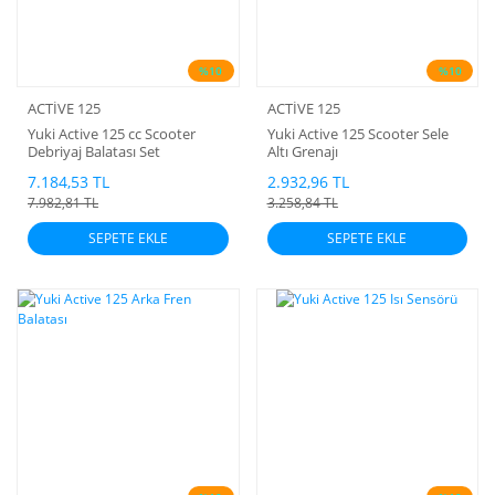
%10
%10
ACTİVE 125
ACTİVE 125
Yuki Active 125 cc Scooter
Yuki Active 125 Scooter Sele
Debriyaj Balatası Set
Altı Grenajı
7.184,53 TL
2.932,96 TL
7.982,81 TL
3.258,84 TL
SEPETE EKLE
SEPETE EKLE