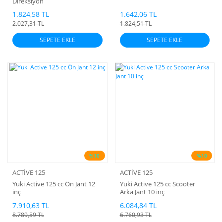
Direksiyon
1.824,58 TL
1.642,06 TL
2.027,31 TL
1.824,51 TL
SEPETE EKLE
SEPETE EKLE
%10
%10
ACTİVE 125
ACTİVE 125
Yuki Active 125 cc Ön Jant 12
Yuki Active 125 cc Scooter
inç
Arka Jant 10 inç
7.910,63 TL
6.084,84 TL
8.789,59 TL
6.760,93 TL