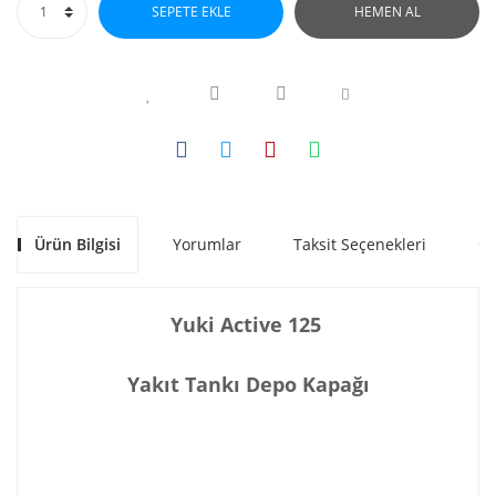
SEPETE EKLE
HEMEN AL
Ürün Bilgisi
Yorumlar
Taksit Seçenekleri
Ön
Yuki Active 125
Yakıt Tankı Depo Kapağı