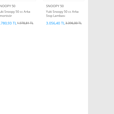
NOOPY 50
SNOOPY 50
uki Snoopy 50 cc Arka
Yuki Snoopy 50 cc Arka
mortisör
Stop Lambası
.780,93 TL
3.056,40 TL
1.978,81 TL
3.396,00 TL