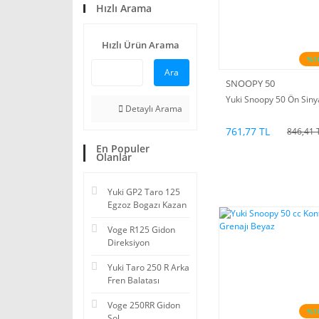
Hızlı Arama
Hızlı Ürün Arama
%1
Ara
SNOOPY 50
Yuki Snoopy 50 Ön Siny
Detaylı Arama
761,77 TL
846,41 
En Populer
Olanlar
Yuki GP2 Taro 125
Egzoz Bogazı Kazan
Voge R125 Gidon
Direksiyon
Yuki Taro 250 R Arka
Fren Balatası
Voge 250RR Gidon
%1
Sol