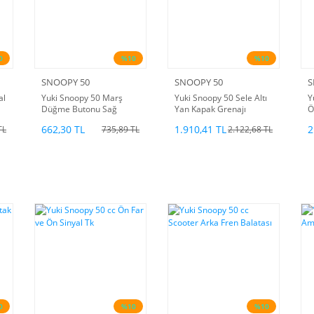
0
%10
%10
SNOOPY 50
SNOOPY 50
S
al
Yuki Snoopy 50 Marş
Yuki Snoopy 50 Sele Altı
Y
Düğme Butonu Sağ
Yan Kapak Grenajı
Ö
662,30 TL
1.910,41 TL
2
TL
735,89 TL
2.122,68 TL
0
%10
%10