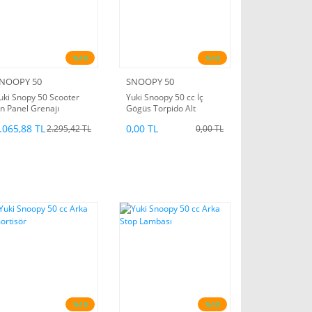
%10
%10
NOOPY 50
SNOOPY 50
uki Snopy 50 Scooter
Yuki Snoopy 50 cc İç
n Panel Grenajı
Gögüs Torpido Alt
.065,88 TL
0,00 TL
2.295,42 TL
0,00 TL
%10
%10