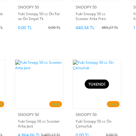
SNOOPY 50
SNOOPY 50
S
ak
Yuki Snoopy 50 cc Ön Far
Yuki Snoopy 50 cc
Y
ve Ön Sinyal Tk
Scooter Arka Fren
A
Balatası
0,00 TL
440,34 TL
1
TL
0,00 TL
489,27 TL
TÜKENDİ
0
%10
%10
SNOOPY 50
SNOOPY 50
Yuki Snopy 50 cc Scooter
Yuki Snoopy 50 cc Ön
Arka Jant
Çamurluk
4.864,66 TL
0,00 TL
TL
5.405,17 TL
0,00 TL