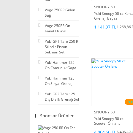
SNOOPY 50
Voge 250RR Gidon
Yuki Snoopy 50 cc Kont
Sağ
Grenajı Beyaz
Voge 250RR Ön
1.141,97 TL
1.268,86 
Kanat Orjinal
Yuki GP1 Taro 250 R
Silindir Piston
Sekman Set
Yuki Hammer 125
Ön Çamurluk Gaga
Yuki Hammer 125
Ön Sinyal Grenajı
Yuki GP2 Taro 125
Dış Dizlik Grenajı Sol
%1
SNOOPY 50
Sponsor Ürünler
Yuki Snoopy 50 cc
Scooter Ön Jant
4.864,66 TL
5.405,17 