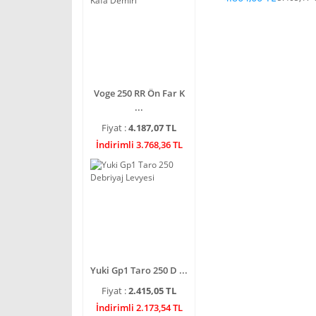
Voge 250 RR Ön Far K
...
Fiyat :
4.187,07 TL
İndirimli 3.768,36 TL
Yuki Gp1 Taro 250 D ...
Fiyat :
2.415,05 TL
İndirimli 2.173,54 TL