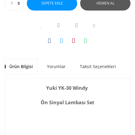
SEPETE EKLE
HEMEN AL
Ürün Bilgisi
Yorumlar
Taksit Seçenekleri
Ön
Yuki YK-30 Windy
Ön Sinyal Lambası Set