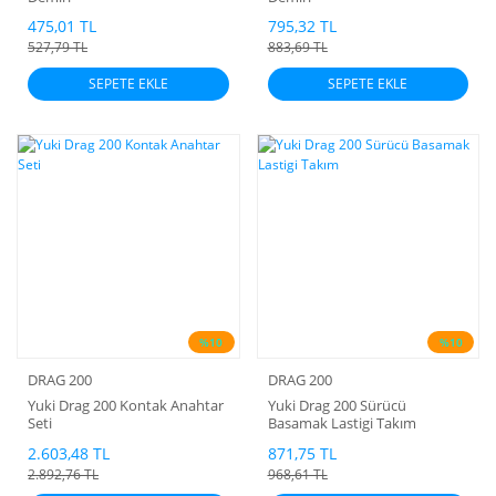
475,01 TL
795,32 TL
527,79 TL
883,69 TL
SEPETE EKLE
SEPETE EKLE
%10
%10
DRAG 200
DRAG 200
Yuki Drag 200 Kontak Anahtar
Yuki Drag 200 Sürücü
Seti
Basamak Lastigi Takım
2.603,48 TL
871,75 TL
2.892,76 TL
968,61 TL