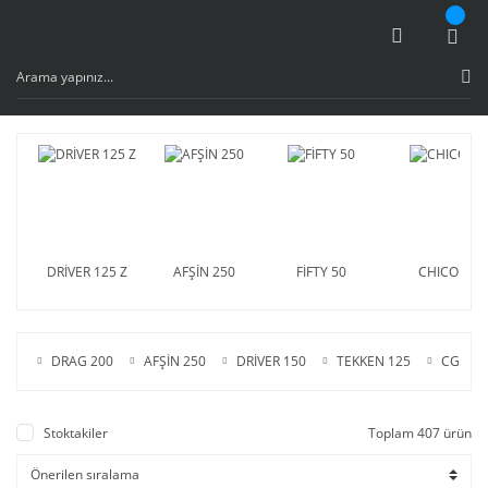
DRİVER 125 Z
AFŞİN 250
FİFTY 50
CHICO
DRAG 200
AFŞİN 250
DRİVER 150
TEKKEN 125
CG 125
Stoktakiler
Toplam 407 ürün