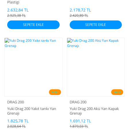
Plastigi
2.632,84 TL
2.178,72 TL
2.925,38 TL
2.420,80 TL
SEPETE EKLE
SEPETE EKLE
%10
%10
DRAG 200
DRAG 200
Yuki Drag 200 Yakıt tankı Yan
Yuki Drag 200 Akü Yan Kapak
Grenajı
Grenajı
1.825,78 TL
1.691,12 TL
2.028,64 TL
1.879,03 TL