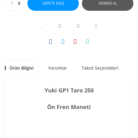
SEPETE EKLE
HEMEN AL
Ürün Bilgisi
Yorumlar
Taksit Seçenekleri
Ön
Yuki GP1 Taro 250
Ön Fren Maneti