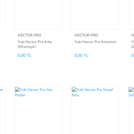
HECTOR PRO
HECTOR PRO
H
Yuki Hector Pro Arka
Yuki Hector Pro Amortisör
Y
Difransiyel
G
0,00 TL
0,00 TL
0