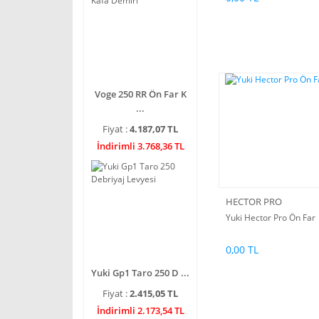
Voge 250 RR Ön Far K
...
Fiyat :
4.187,07 TL
İndirimli 3.768,36 TL
HECTOR PRO
Yuki Hector Pro Ön Far
0,00 TL
Yuki Gp1 Taro 250 D ...
Fiyat :
2.415,05 TL
İndirimli 2.173,54 TL