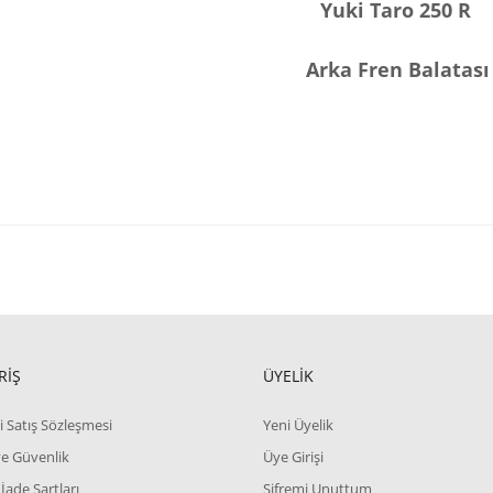
Yuki Taro 250 R
Arka Fren Balatası
RİŞ
ÜYELİK
i Satış Sözleşmesi
Yeni Üyelik
 ve Güvenlik
Üye Girişi
 İade Şartları
Şifremi Unuttum