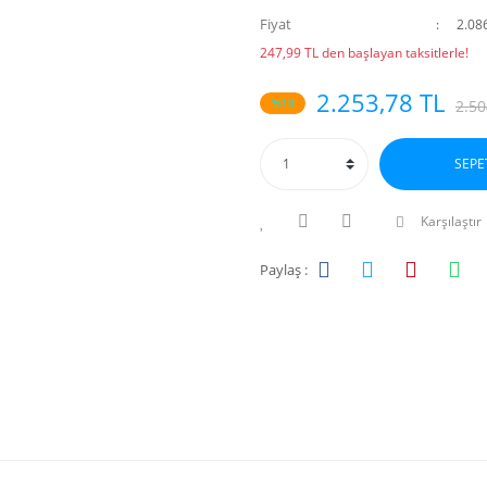
Fiyat
2.08
247,99 TL den başlayan taksitlerle!
2.253,78 TL
%10
2.50
SEPE
Karşılaştır
Paylaş :