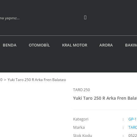
BENDA
OTOMOBİL
KRAL MOTOR
ARORA
BAKIM
50
Yuki Taro 250 R Arka Fren Balatası
TARO 250
Yuki Taro 250 R Arka Fren Bala
Kategori
GP-1
Marka
TARO
Stok Kodu
0522