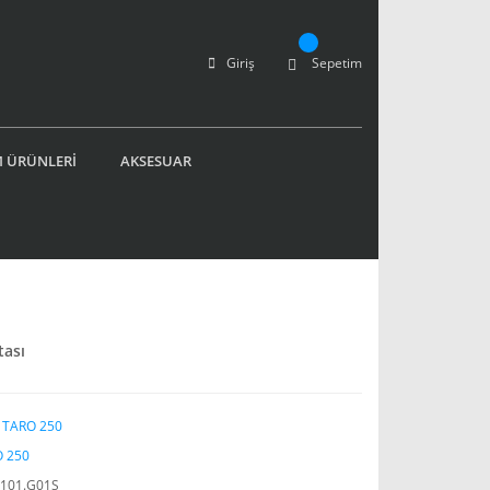
Giriş
Sepetim
 ÜRÜNLERİ
AKSESUAR
tası
 TARO 250
 250
101.G01S