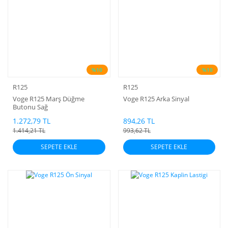
%10
%10
R125
R125
Voge R125 Marş Düğme
Voge R125 Arka Sinyal
Butonu Sağ
1.272,79 TL
894,26 TL
1.414,21 TL
993,62 TL
SEPETE EKLE
SEPETE EKLE