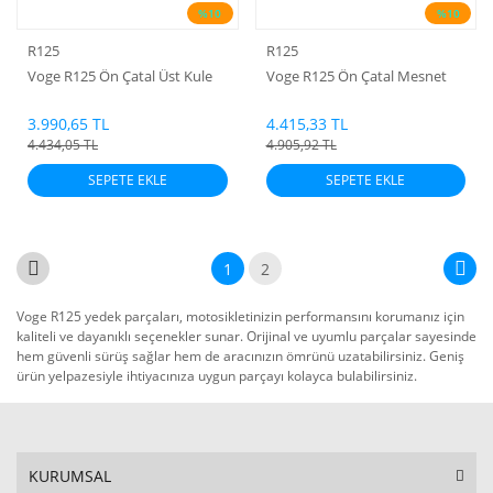
%10
%10
R125
R125
Voge R125 Ön Çatal Üst Kule
Voge R125 Ön Çatal Mesnet
3.990,65 TL
4.415,33 TL
4.434,05 TL
4.905,92 TL
SEPETE EKLE
SEPETE EKLE
1
2
Voge R125 yedek parçaları, motosikletinizin performansını korumanız için
kaliteli ve dayanıklı seçenekler sunar. Orijinal ve uyumlu parçalar sayesinde
hem güvenli sürüş sağlar hem de aracınızın ömrünü uzatabilirsiniz. Geniş
ürün yelpazesiyle ihtiyacınıza uygun parçayı kolayca bulabilirsiniz.
KURUMSAL