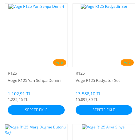
%10
%10
R125
R125
Voge R125 Yan Sehpa Demiri
Voge R125 Radyatör Set
1.102,91 TL
13.588,10 TL
1.225,46 TL
15.097,89 TL
SEPETE EKLE
SEPETE EKLE