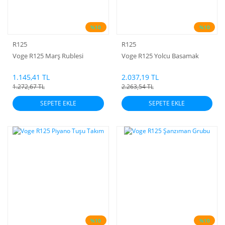
%10
%10
R125
R125
Voge R125 Marş Rublesi
Voge R125 Yolcu Basamak
1.145,41 TL
2.037,19 TL
1.272,67 TL
2.263,54 TL
SEPETE EKLE
SEPETE EKLE
%10
%10