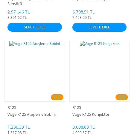
Sensörü
2.971,46 TL
6.708,51 TL
3.301,62 TL
7.453,90 TL
SEPETE EKLE
SEPETE EKLE
%10
%10
R125
R125
Voge R125 Ateşleme Bobini
Voge R125 Konjektör
1.230,33 TL
3.608,88 TL
1.367,03 TL
4.009,87 TL