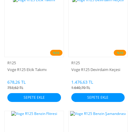
%10
%10
R125
R125
Voge R125 Elcik Takımı
Voge R125 Devirdaim Keçesi
678,26 TL
1.476,63 TL
753,62 TL
1.640,70 TL
SEPETE EKLE
SEPETE EKLE