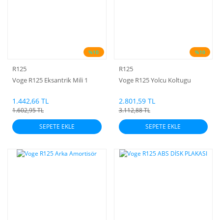
%10
%10
R125
R125
Voge R125 Eksantrik Mili 1
Voge R125 Yolcu Koltugu
1.442,66 TL
2.801,59 TL
1.602,95 TL
3.112,88 TL
SEPETE EKLE
SEPETE EKLE