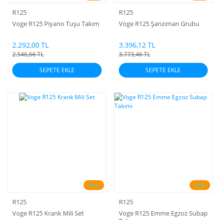
R125
R125
Voge R125 Piyano Tuşu Takım
Voge R125 Şanzıman Grubu
2.292,00 TL
3.396,12 TL
2.546,66 TL
3.773,46 TL
SEPETE EKLE
SEPETE EKLE
%10
%10
R125
R125
Voge R125 Krank Mili Set
Voge R125 Emme Egzoz Subap