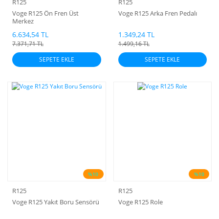
R125
R125
Voge R125 Ön Fren Üst
Voge R125 Arka Fren Pedalı
Merkez
6.634,54 TL
1.349,24 TL
7.371,71 TL
1.499,16 TL
SEPETE EKLE
SEPETE EKLE
%10
%10
R125
R125
Voge R125 Yakıt Boru Sensörü
Voge R125 Role