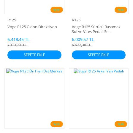
%10
%10
R125
R125
Voge R125 Gidon Direksiyon
Voge R125 Sürücü Basamak
Sol ve Vites Pedalı Set
6.418,45 TL
6.009,57 TL
7.131,61 TL
6.677,30 TL
SEPETE EKLE
SEPETE EKLE
%10
%10