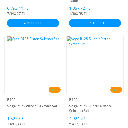
Takımı
6.793,44 TL
1.357,72 TL
7.548,27 TL
1.508,58 TL
SEPETE EKLE
SEPETE EKLE
%10
%10
R125
R125
Voge R125 Piston Sekman Set
Voge R125 Silindir Piston
Sekman Set
1.527,59 TL
4.924,92 TL
1.697,33 TL
5.472,13 TL