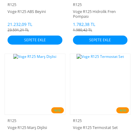
R125
R125
Voge R125 ABS Beyini
Voge R125 Hidrolik Fren
Pompası
21.232,09 TL
1.782,38 TL
23.591,21 TL
1.980,42 TL
SEPETE EKLE
SEPETE EKLE
%10
%10
R125
R125
Voge R125 Marş Dişlisi
Voge R125 Termostat Set