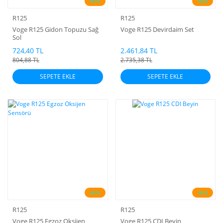
%10
%10
R125
R125
Voge R125 Gidon Topuzu Sağ
Voge R125 Devirdaim Set
Sol
724,40 TL
2.461,84 TL
804,88 TL
2.735,38 TL
SEPETE EKLE
SEPETE EKLE
%10
%10
R125
R125
Voge R125 Egzoz Oksijen
Voge R125 CDI Beyin