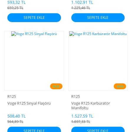
593,32 TL
1.102,91 TL
659,25 TL
1.225,46 TL
SEPETE EKLE
SEPETE EKLE
%10
%10
R125
R125
Voge R125 Sinyal Flaşörü
Voge R125 Karbüratör
Manifoltu
508,40 TL
1.527,59 TL
564,89 TL
1.697,33 TL
SEPETE EKLE
SEPETE EKLE