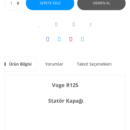
SEPETE EKLE
HEMEN AL
Ürün Bilgisi
Yorumlar
Taksit Seçenekleri
Ön
Voge R125
Statör Kapağı