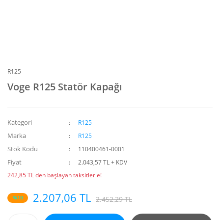
R125
Voge R125 Statör Kapağı
Kategori
R125
Marka
R125
Stok Kodu
110400461-0001
Fiyat
2.043,57 TL + KDV
242,85 TL den başlayan taksitlerle!
2.207,06 TL
%10
2.452,29 TL