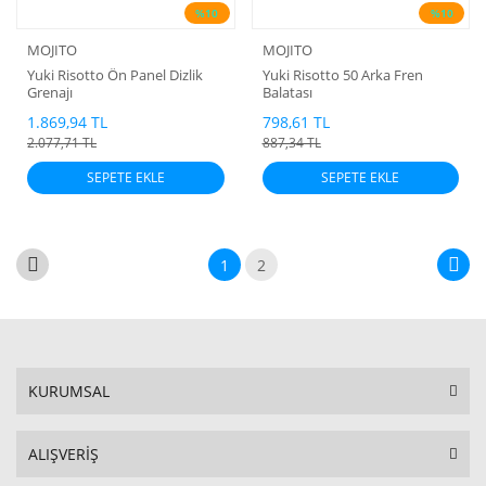
%10
%10
MOJITO
MOJITO
Yuki Risotto Ön Panel Dizlik
Yuki Risotto 50 Arka Fren
Grenajı
Balatası
1.869,94 TL
798,61 TL
2.077,71 TL
887,34 TL
SEPETE EKLE
SEPETE EKLE
1
2
KURUMSAL
ALIŞVERİŞ