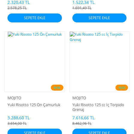
2.320,43 TL
1.522,34 TL
2.578,25 TL
1.691,49 TL
SEPETE EKLE
SEPETE EKLE
%10
%10
MOJITO
MOJITO
Yuki Risotto 125 Ön Çamurluk
Yuki Risotto 125 cc İç Torpido
Grenaj
3.288,60 TL
7.616,66 TL
3.654,00 TL
8.462,96 TL
SEPETE EKLE
SEPETE EKLE