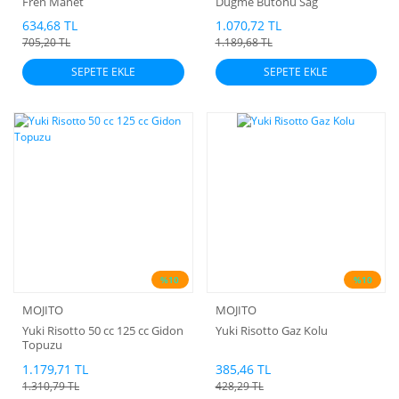
Fren Manet
Düğme Butonu Sağ
634,68 TL
1.070,72 TL
705,20 TL
1.189,68 TL
SEPETE EKLE
SEPETE EKLE
%10
%10
MOJITO
MOJITO
Yuki Risotto 50 cc 125 cc Gidon
Yuki Risotto Gaz Kolu
Topuzu
1.179,71 TL
385,46 TL
1.310,79 TL
428,29 TL