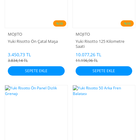
%10
%10
MOJITO
MOJITO
Yuki Risotto Ön Çatal Maşa
Yuki Risotto 125 Kilometre
Saati
3.450,73 TL
10.077,26 TL
3.834,14 TL
11.196,96 TL
SEPETE EKLE
SEPETE EKLE