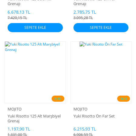
Grenajı
Grenajı
6.678,13 TL
2.785,75 TL
7.420,15 TL
3.095,28 TL
SEPETE EKLE
SEPETE EKLE
%10
%10
MOJITO
MOJITO
Yuki Risotto 125 Alt Marşbiyel
Yuki Risotto Ön Far Set
Grenaj
1.197,90 TL
6.215,93 TL
1.331,00 TL
6.906,59 TL