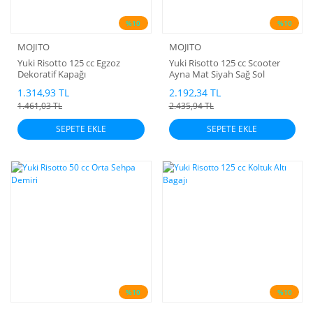
%10
%10
MOJITO
MOJITO
Yuki Risotto 125 cc Egzoz
Yuki Risotto 125 cc Scooter
Dekoratif Kapağı
Ayna Mat Siyah Sağ Sol
1.314,93 TL
2.192,34 TL
1.461,03 TL
2.435,94 TL
SEPETE EKLE
SEPETE EKLE
%10
%10