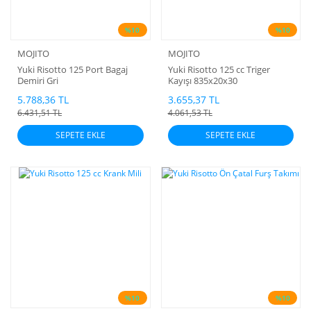
%10
%10
MOJITO
MOJITO
Yuki Risotto 125 Port Bagaj
Yuki Risotto 125 cc Triger
Demiri Gri
Kayışı 835x20x30
5.788,36 TL
3.655,37 TL
6.431,51 TL
4.061,53 TL
SEPETE EKLE
SEPETE EKLE
%10
%10