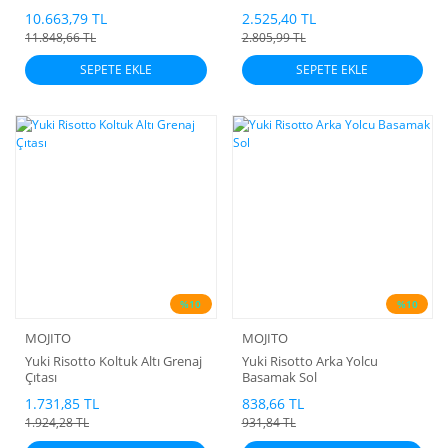
10.663,79 TL
2.525,40 TL
11.848,66 TL
2.805,99 TL
SEPETE EKLE
SEPETE EKLE
%10
%10
MOJITO
MOJITO
Yuki Risotto Koltuk Altı Grenaj
Yuki Risotto Arka Yolcu
Çıtası
Basamak Sol
1.731,85 TL
838,66 TL
1.924,28 TL
931,84 TL