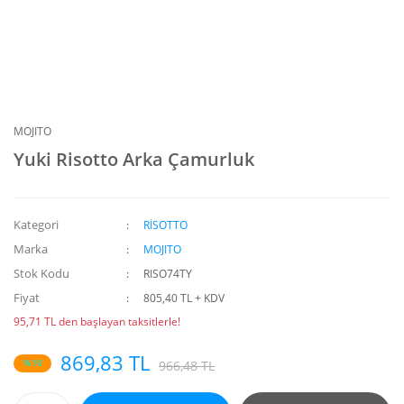
MOJITO
Yuki Risotto Arka Çamurluk
Kategori
RİSOTTO
Marka
MOJITO
Stok Kodu
RISO74TY
Fiyat
805,40 TL + KDV
95,71 TL den başlayan taksitlerle!
869,83 TL
%10
966,48 TL