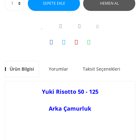
SEPETE EKLE
HEMEN AL
Ürün Bilgisi
Yorumlar
Taksit Seçenekleri
Ön
Yuki Risotto
50 - 125
Arka Çamurluk