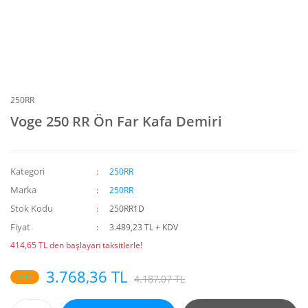
250RR
Voge 250 RR Ön Far Kafa Demiri
Kategori
250RR
Marka
250RR
Stok Kodu
250RR1D
Fiyat
3.489,23 TL + KDV
414,65 TL den başlayan taksitlerle!
3.768,36 TL
%10
4.187,07 TL