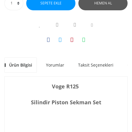
SEPETE EKLE
HEMEN AL
Ürün Bilgisi
Yorumlar
Taksit Seçenekleri
Ön
Voge R125
Silindir Piston Sekman Set