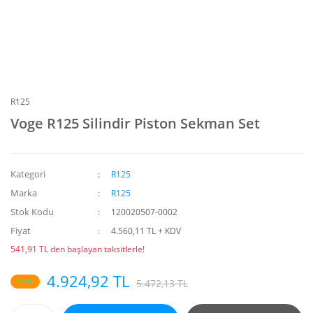
R125
Voge R125 Silindir Piston Sekman Set
Kategori
R125
Marka
R125
Stok Kodu
120020507-0002
Fiyat
4.560,11 TL + KDV
541,91 TL den başlayan taksitlerle!
4.924,92 TL
%10
5.472,13 TL