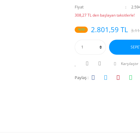
Fiyat
2.59
308,27 TL den başlayan taksitlerle!
2.801,59 TL
%10
3.11
SEPE
Karşılaştır
Paylaş :