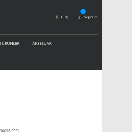
Giriş
Sepetim
 ÜRÜNLERİ
AKSESUAR
30098-0001