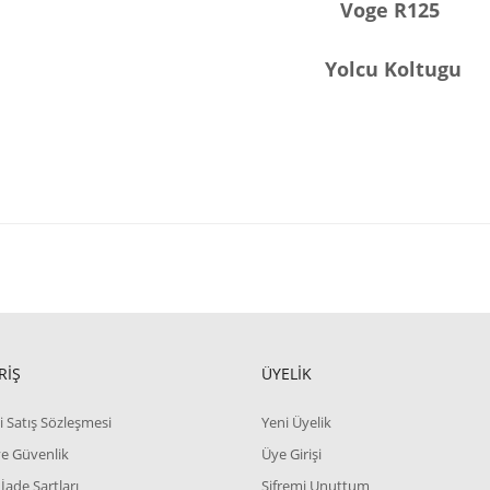
Voge R125
Yolcu Koltugu
RİŞ
ÜYELİK
i Satış Sözleşmesi
Yeni Üyelik
 ve Güvenlik
Üye Girişi
 İade Şartları
Şifremi Unuttum