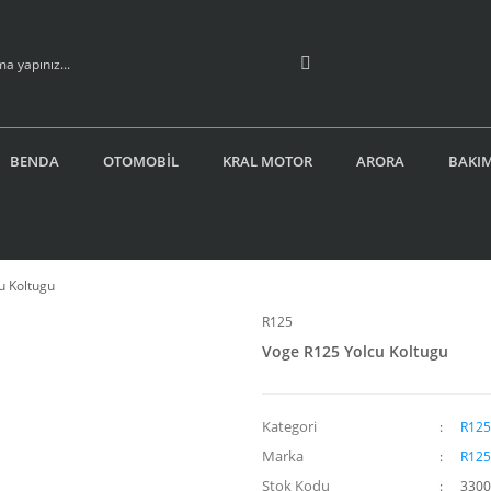
BENDA
OTOMOBİL
KRAL MOTOR
ARORA
BAKIM
u Koltugu
R125
Voge R125 Yolcu Koltugu
Kategori
R125
Marka
R125
Stok Kodu
3300