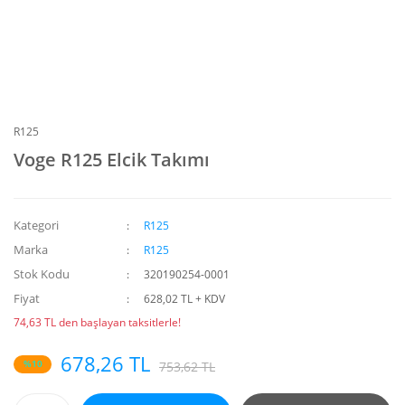
R125
Voge R125 Elcik Takımı
Kategori
R125
Marka
R125
Stok Kodu
320190254-0001
Fiyat
628,02 TL + KDV
74,63 TL den başlayan taksitlerle!
678,26 TL
%10
753,62 TL