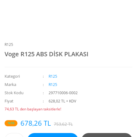
R125
Voge R125 ABS DİSK PLAKASI
Kategori
R125
Marka
R125
Stok Kodu
297710006-0002
Fiyat
628,02 TL + KDV
74,63 TL den başlayan taksitlerle!
678,26 TL
%10
753,62 TL