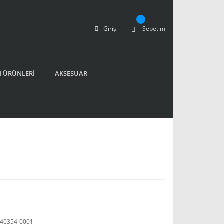
Giriş
Sepetim
 ÜRÜNLERİ
AKSESUAR
40354-0001