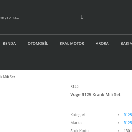
BENDA
OTOMOBİL
KRAL MOTOR
ARORA
BAKIM
 Mili Set
R125
Voge R125 Krank Mili Set
Kategori
R125
Marka
R125
Stok Kodu
1301