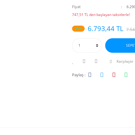
Fiyat
6.29
747,51 TL den başlayan taksitlerle!
6.793,44 TL
%10
7.54
SEPE
Karşılaştır
Paylaş :