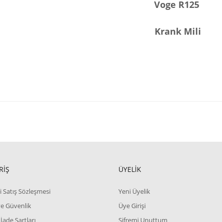
Voge R125
Krank Mili
RİŞ
ÜYELİK
i Satış Sözleşmesi
Yeni Üyelik
 ve Güvenlik
Üye Girişi
 İade Şartları
Şifremi Unuttum