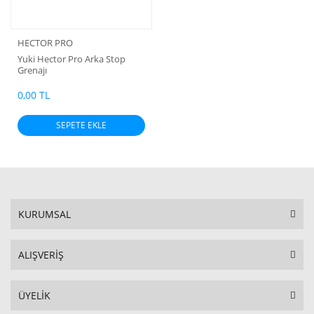
HECTOR PRO
Yuki Hector Pro Arka Stop
Grenajı
0,00 TL
SEPETE EKLE
KURUMSAL
ALIŞVERİŞ
ÜYELİK