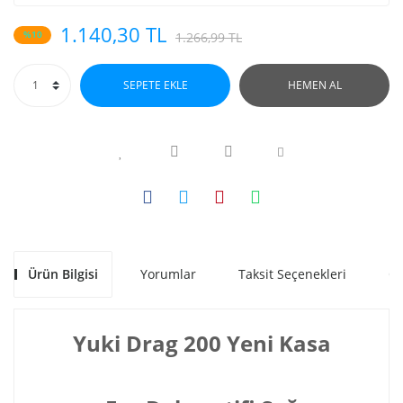
1.140,30 TL
%10
1.266,99 TL
SEPETE EKLE
HEMEN AL
Ürün Bilgisi
Yorumlar
Taksit Seçenekleri
Ön
Yuki Drag 200 Yeni Kasa