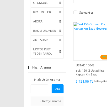
OTOMOBİL
KRAL MOTOR
Stoktakiler
ARORA
BAKIM ÜRÜNLERİ
AKSESUAR
MOTOSİKLET
YEDEK PARÇA
%1
ÜSTAD 150-G
Hızlı Arama
Yuki 150-G Üstad Kral
Kaptan Km Saati
Gösterge
Hızlı Ürün Arama
5.721,06 TL
6.356,74 
Ara
Detaylı Arama