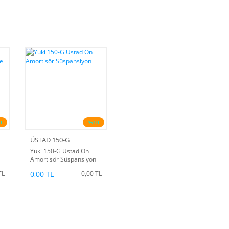
0
%10
ÜSTAD 150-G
Yuki 150-G Üstad Ön
Amortisör Süspansiyon
0,00 TL
TL
0,00 TL