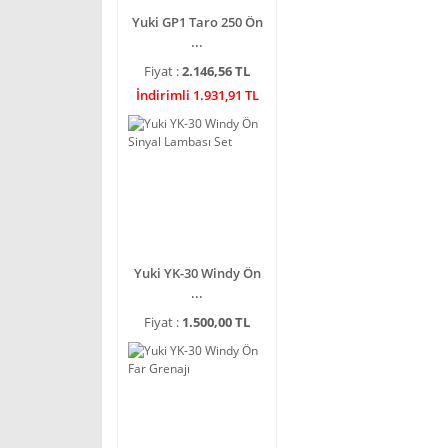
Yuki GP1 Taro 250 Ön
...
Fiyat :
2.146,56 TL
İndirimli 1.931,91 TL
Yuki YK-30 Windy Ön
...
Fiyat :
1.500,00 TL