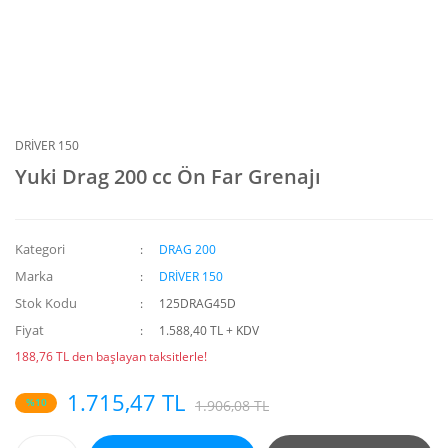
DRİVER 150
Yuki Drag 200 cc Ön Far Grenajı
Kategori
DRAG 200
Marka
DRİVER 150
Stok Kodu
125DRAG45D
Fiyat
1.588,40 TL + KDV
188,76 TL den başlayan taksitlerle!
1.715,47 TL
%10
1.906,08 TL