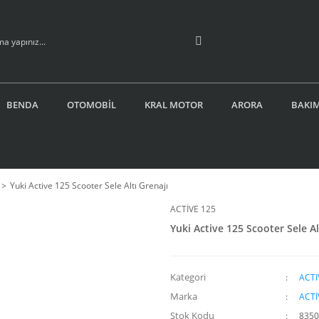
BENDA
OTOMOBİL
KRAL MOTOR
ARORA
BAKIM
Yuki Active 125 Scooter Sele Altı Grenajı
ACTİVE 125
Yuki Active 125 Scooter Sele Al
Kategori
ACTI
Marka
ACTİ
Stok Kodu
8350