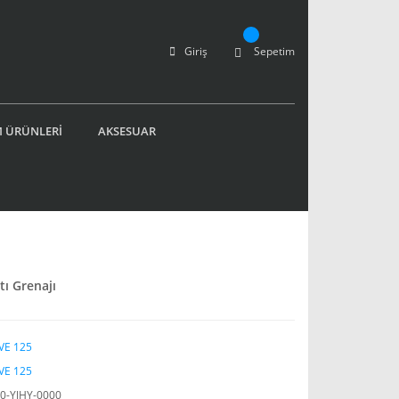
Giriş
Sepetim
 ÜRÜNLERİ
AKSESUAR
tı Grenajı
VE 125
VE 125
0-YJHY-0000