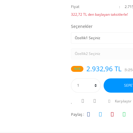
Fiyat
2.71
322,72 TL den başlayan taksitlerle!
Seçenekler
2.932,96 TL
%10
3.25
SEPE
Karşılaştır
Paylaş :