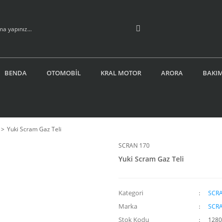
BENDA
OTOMOBİL
KRAL MOTOR
ARORA
BAKIM
Yuki Scram Gaz Teli
SCRAN 170
Yuki Scram Gaz Teli
Kategori
SCR
Marka
SCRA
Stok Kodu
1280