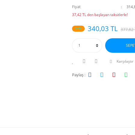
Fiyat
314,
37,42 TL den başlayan taksitlerle!
340,03 TL
%10
377,82
SEPE
Karşılaştır
Paylaş :