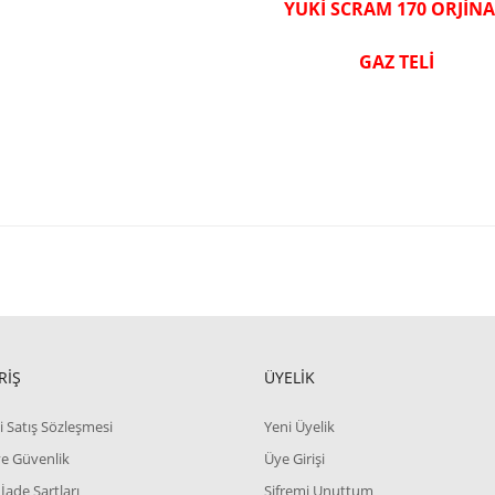
YUKİ SCRAM 170 ORJİN
GAZ TELİ
RİŞ
ÜYELİK
i Satış Sözleşmesi
Yeni Üyelik
 ve Güvenlik
Üye Girişi
 İade Şartları
Şifremi Unuttum