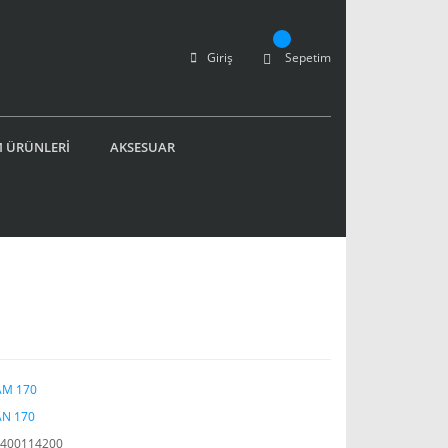
Giriş
Sepetim
 ÜRÜNLERİ
AKSESUAR
AM 170
N 170
400114200