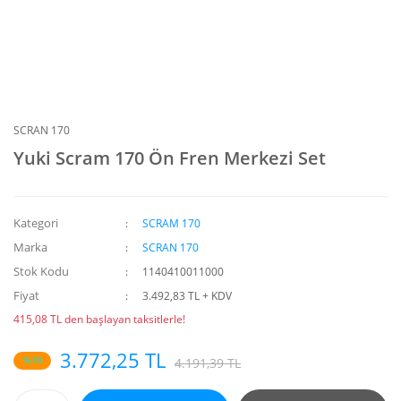
SCRAN 170
Yuki Scram 170 Ön Fren Merkezi Set
Kategori
SCRAM 170
Marka
SCRAN 170
Stok Kodu
1140410011000
Fiyat
3.492,83 TL + KDV
415,08 TL den başlayan taksitlerle!
3.772,25 TL
%10
4.191,39 TL