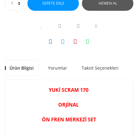
SEPETE EKLE
HEMEN AL
Ürün Bilgisi
Yorumlar
Taksit Seçenekleri
Ön
YUKİ SCRAM 170
ORJİNAL
ÖN FREN MERKEZİ SET