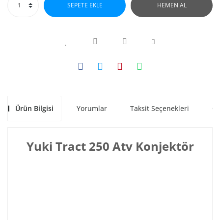
SEPETE EKLE
HEMEN AL
Ürün Bilgisi
Yorumlar
Taksit Seçenekleri
Ön
Yuki Tract 250 Atv Konjektör