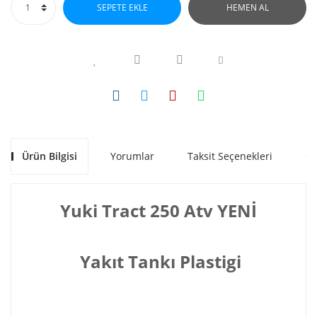
SEPETE EKLE
HEMEN AL
Ürün Bilgisi
Yorumlar
Taksit Seçenekleri
Ön
Yuki Tract 250 Atv YENİ
Yakıt Tankı Plastigi