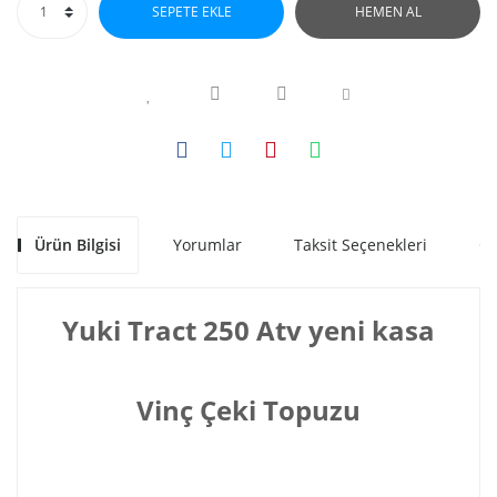
SEPETE EKLE
HEMEN AL
Ürün Bilgisi
Yorumlar
Taksit Seçenekleri
Ön
Yuki Tract 250 Atv yeni kasa
Vinç Çeki Topuzu