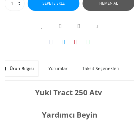
SEPETE EKLE
HEMEN AL
Ürün Bilgisi
Yorumlar
Taksit Seçenekleri
Ön
Yuki Tract 250 Atv
Yardımcı Beyin