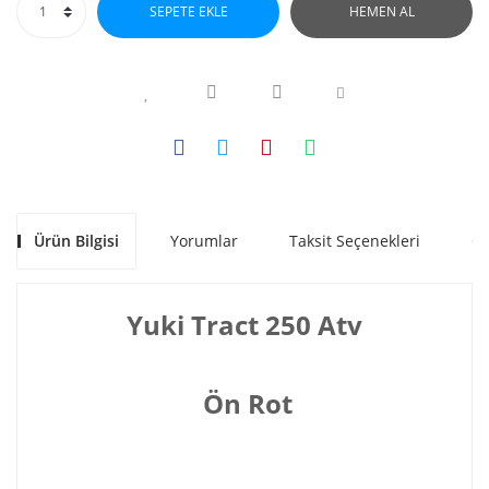
SEPETE EKLE
HEMEN AL
Ürün Bilgisi
Yorumlar
Taksit Seçenekleri
Ön
Yuki Tract 250 Atv
Ön Rot