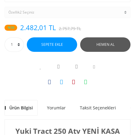
2.482,01 TL
%10
2.757,79 TL
SEPETE EKLE
HEMEN AL
Ürün Bilgisi
Yorumlar
Taksit Seçenekleri
Ön
Yuki Tract 250 Atv YENİ KASA