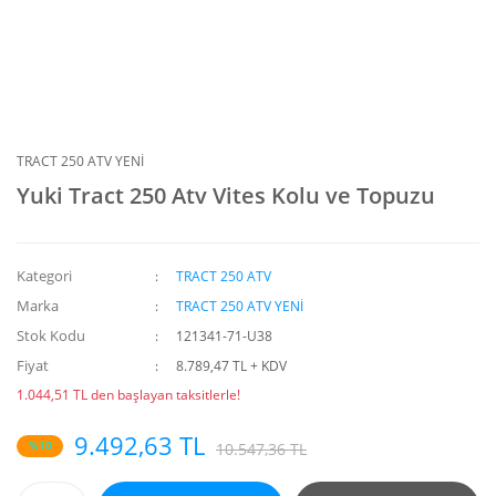
TRACT 250 ATV YENİ
Yuki Tract 250 Atv Vites Kolu ve Topuzu
Kategori
TRACT 250 ATV
Marka
TRACT 250 ATV YENİ
Stok Kodu
121341-71-U38
Fiyat
8.789,47 TL + KDV
1.044,51 TL den başlayan taksitlerle!
9.492,63 TL
%10
10.547,36 TL