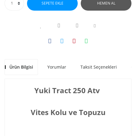
SEPETE EKLE
HEMEN AL
Ürün Bilgisi
Yorumlar
Taksit Seçenekleri
Ön
Yuki Tract 250 Atv
Vites Kolu ve Topuzu