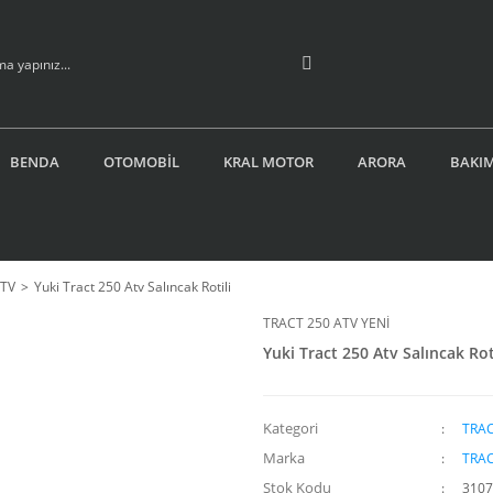
BENDA
OTOMOBİL
KRAL MOTOR
ARORA
BAKIM
ATV
Yuki Tract 250 Atv Salıncak Rotili
TRACT 250 ATV YENİ
Yuki Tract 250 Atv Salıncak Rot
Kategori
TRAC
Marka
TRAC
Stok Kodu
3107