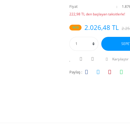
Fiyat
1.87
222,98 TL den başlayan taksitlerle!
2.026,48 TL
%10
2.25
SEPE
Karşılaştır
Paylaş :