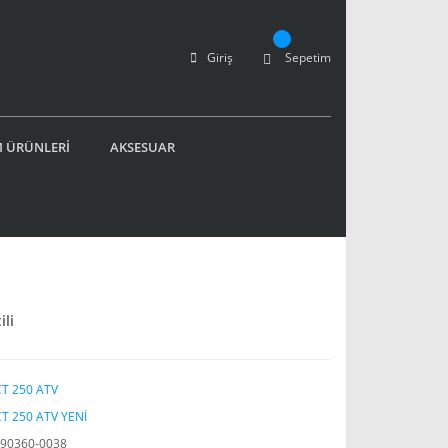
Giriş
Sepetim
 ÜRÜNLERİ
AKSESUAR
ili
T 250 ATV
T 250 ATV YENİ
90360-0038