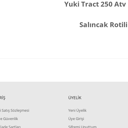
Yuki Tract 250 Atv
Salıncak Rotili
RİŞ
ÜYELİK
i Satış Sözleşmesi
Yeni Üyelik
 ve Güvenlik
Üye Girişi
 İade Şartları
Şifremi Unuttum