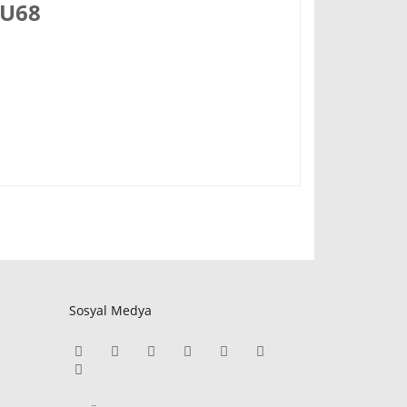
 U68
Sosyal Medya