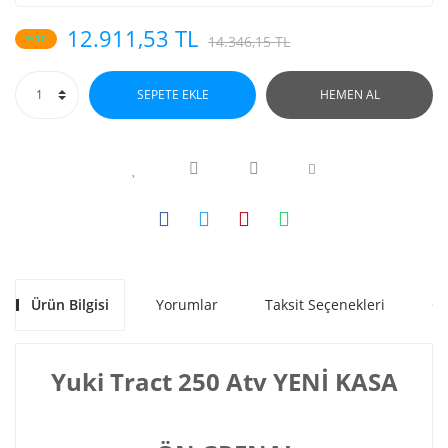
12.911,53 TL
%10
14.346,15 TL
SEPETE EKLE
HEMEN AL
Ürün Bilgisi
Yorumlar
Taksit Seçenekleri
Ön
Yuki Tract 250 Atv YENİ KASA