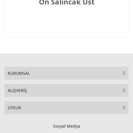
Ön Salıncak Üst
KURUMSAL
ALIŞVERİŞ
ÜYELİK
Sosyal Medya