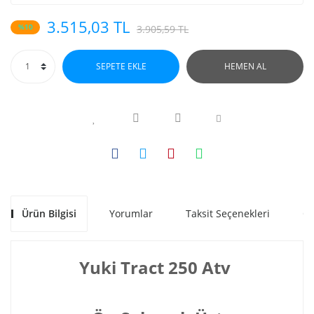
3.515,03 TL
%10
3.905,59 TL
SEPETE EKLE
HEMEN AL
Ürün Bilgisi
Yorumlar
Taksit Seçenekleri
Ön
Yuki Tract 250 Atv