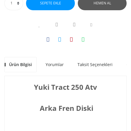
SEPETE EKLE
HEMEN AL
Ürün Bilgisi
Yorumlar
Taksit Seçenekleri
Ön
Yuki Tract 250 Atv
Arka Fren Diski