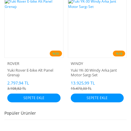
%10
%10
ROVER
WINDY
Yuki Rover E-bike Alt Panel
Yuki YK-30 Windy Arka Jant
Grenajı
Motor Sargı Set
2.797,94 TL
13.925,99 TL
3.108,82 TL
15.473,33 TL
SEPETE EKLE
SEPETE EKLE
Popüler Ürünler