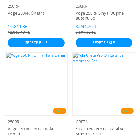
250RR
250RR
Voge 250RR Ön Jant
Voge 250RR Sinyal Düğme
Butonu Sol
10.811,86 TL
3.241,70 TL
12.013,17 TL
3.601,89 TL
SEPETE EKLE
SEPETE EKLE
%10
%10
250RR
GRETA
Voge 250 RR Ön Far Kafa
Yuki Greta Pro Ön Çatal ve
Demiri
Amortisör Set