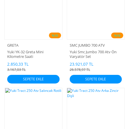
%10
%10
GRETA
SMC JUMBO 700 ATV
Yuki YK-32 Greta Mini
Yuki Smc Jumbo 700 Atv Ön
Kilometre Saati
Varyatör Set
2.850,33 TL
23.921,07 TL
3.167,03 TL
26.578,97 TL
SEPETE EKLE
SEPETE EKLE