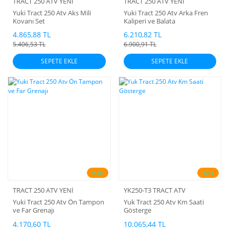
TRACT 250 ATV YENİ
TRACT 250 ATV YENİ
Yuki Tract 250 Atv Aks Mili
Yuki Tract 250 Atv Arka Fren
Kovanı Set
Kaliperi ve Balata
4.865,88 TL
6.210,82 TL
5.406,53 TL
6.900,91 TL
SEPETE EKLE
SEPETE EKLE
%10
%10
TRACT 250 ATV YENİ
YK250-T3 TRACT ATV
Yuki Tract 250 Atv Ön Tampon
Yuk Tract 250 Atv Km Saati
ve Far Grenajı
Gösterge
4.170,60 TL
10.065,44 TL