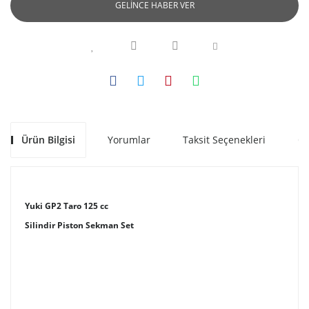
GELİNCE HABER VER
Ürün Bilgisi
Yorumlar
Taksit Seçenekleri
Ön
Yuki GP2 Taro 125 cc
Silindir Piston Sekman Set