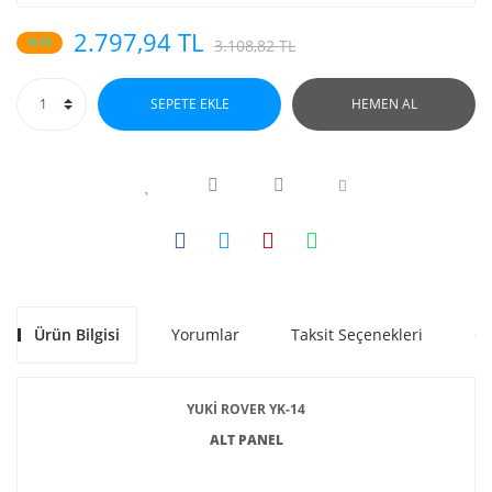
2.797,94 TL
%10
3.108,82 TL
SEPETE EKLE
HEMEN AL
Ürün Bilgisi
Yorumlar
Taksit Seçenekleri
Ön
YUKİ ROVER YK-14
ALT PANEL