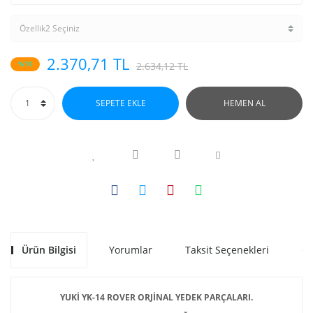
2.370,71 TL
%10
2.634,12 TL
SEPETE EKLE
HEMEN AL
Ürün Bilgisi
Yorumlar
Taksit Seçenekleri
Ön
YUKİ YK-14 ROVER ORJİNAL YEDEK PARÇALARI.