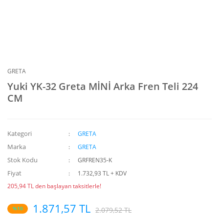
GRETA
Yuki YK-32 Greta MİNİ Arka Fren Teli 224
CM
Kategori
GRETA
Marka
GRETA
Stok Kodu
GRFREN35-K
Fiyat
1.732,93 TL + KDV
205,94 TL den başlayan taksitlerle!
1.871,57 TL
%10
2.079,52 TL