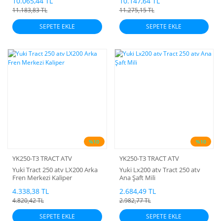
10.065,44 TL
10.147,64 TL
11.183,83 TL
11.275,15 TL
SEPETE EKLE
SEPETE EKLE
%10
%10
YK250-T3 TRACT ATV
YK250-T3 TRACT ATV
Yuki Tract 250 atv LX200 Arka
Yuki Lx200 atv Tract 250 atv
Fren Merkezi Kaliper
Ana Şaft Mili
4.338,38 TL
2.684,49 TL
4.820,42 TL
2.982,77 TL
SEPETE EKLE
SEPETE EKLE