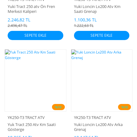
Yuki Tract 250 atv Ön Fren
Yuki Loncin Lx200 Atv Km
Merkezi Kaliperi
Saati Grenajı
2.246,82 TL
1.100,36 TL
2.496,47 TL
1.222,63 TL
SEPETE EKLE
SEPETE EKLE
%10
%10
YK250-T3 TRACT ATV
YK250-T3 TRACT ATV
Yuk Tract 250 Atv Km Saati
Yuki Loncin Lx200 Atv Arka
Gösterge
Grenaj