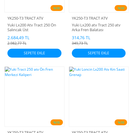
%10
%10
YK250-T3 TRACT ATV
YK250-T3 TRACT ATV
Yuki Lx200 Atv Tract 250 Ön
Yuki Lx200 atv Tract 250 atv
Salıncak Üst
Arka Fren Balatası
2.684,49 TL
314,76 TL
2.982,77 TL
349,73 TL
SEPETE EKLE
SEPETE EKLE
%10
%10
YK250-T3 TRACT ATV
YK250-T3 TRACT ATV