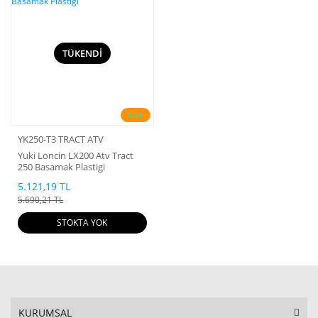
TÜKENDİ
%10
YK250-T3 TRACT ATV
Yuki Loncin LX200 Atv Tract
250 Basamak Plastigi
5.121,19 TL
5.690,21 TL
STOKTA YOK
KURUMSAL