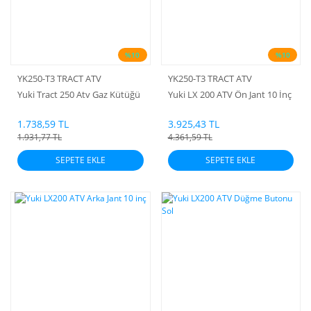
%10
%10
YK250-T3 TRACT ATV
YK250-T3 TRACT ATV
Yuki Tract 250 Atv Gaz Kütüğü
Yuki LX 200 ATV Ön Jant 10 İnç
1.738,59 TL
3.925,43 TL
1.931,77 TL
4.361,59 TL
SEPETE EKLE
SEPETE EKLE