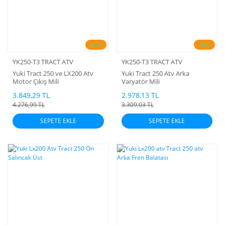
%10
%10
YK250-T3 TRACT ATV
YK250-T3 TRACT ATV
Yuki Tract 250 ve LX200 Atv
Yuki Tract 250 Atv Arka
Motor Çıkış Mili
Varyatör Mili
3.849,29 TL
2.978,13 TL
4.276,99 TL
3.309,03 TL
SEPETE EKLE
SEPETE EKLE