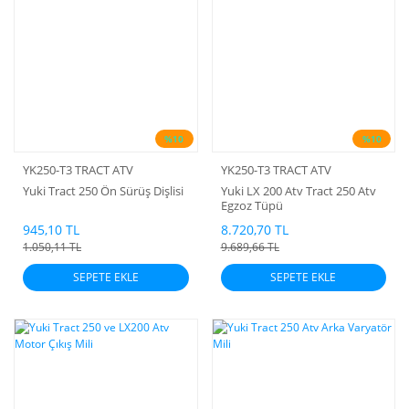
%10
%10
YK250-T3 TRACT ATV
YK250-T3 TRACT ATV
Yuki Tract 250 Ön Sürüş Dişlisi
Yuki LX 200 Atv Tract 250 Atv
Egzoz Tüpü
945,10 TL
8.720,70 TL
1.050,11 TL
9.689,66 TL
SEPETE EKLE
SEPETE EKLE