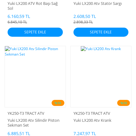
Yuki LX200 ATV Rot Başı Sağ
Yuki LX200 Atv Statör Sargı
Sol
6.160,59 TL
2.608,50 TL
6.845,10 TL
2.898,33 TL
SEPETE EKLE
SEPETE EKLE
%10
%10
YK250-T3 TRACT ATV
YK250-T3 TRACT ATV
Yuki LX200 Atv Silindir Piston
Yuki LX200 Atv Krank
Sekman Set
6.885,51 TL
7.247,97 TL