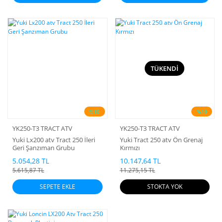
TÜKENDİ
%10
%10
YK250-T3 TRACT ATV
YK250-T3 TRACT ATV
Yuki Lx200 atv Tract 250 İleri
Yuki Tract 250 atv Ön Grenaj
Geri Şanzıman Grubu
Kırmızı
5.054,28 TL
10.147,64 TL
5.615,87 TL
11.275,15 TL
SEPETE EKLE
STOKTA YOK