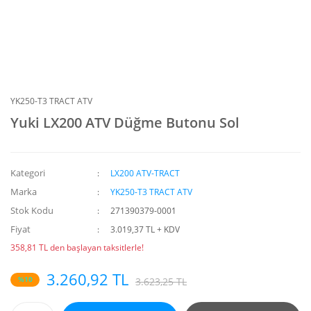
YK250-T3 TRACT ATV
Yuki LX200 ATV Düğme Butonu Sol
Kategori
LX200 ATV-TRACT
Marka
YK250-T3 TRACT ATV
Stok Kodu
271390379-0001
Fiyat
3.019,37 TL + KDV
358,81 TL den başlayan taksitlerle!
3.260,92 TL
%10
3.623,25 TL