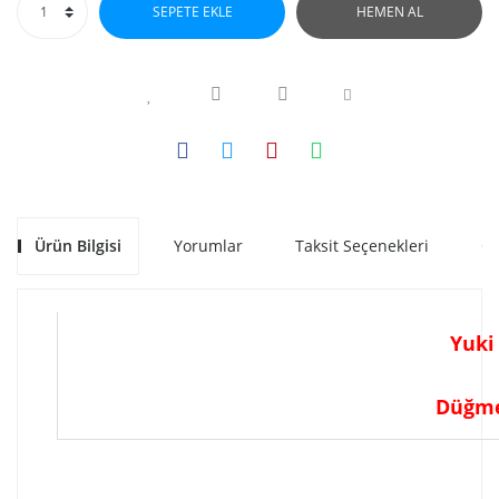
SEPETE EKLE
HEMEN AL
Ürün Bilgisi
Yorumlar
Taksit Seçenekleri
Ön
Yuki
Düğme