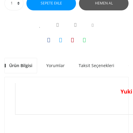
SEPETE EKLE
HEMEN AL
Ürün Bilgisi
Yorumlar
Taksit Seçenekleri
Ön
Yuki