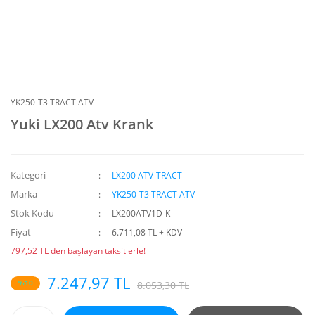
YK250-T3 TRACT ATV
Yuki LX200 Atv Krank
Kategori
LX200 ATV-TRACT
Marka
YK250-T3 TRACT ATV
Stok Kodu
LX200ATV1D-K
Fiyat
6.711,08 TL + KDV
797,52 TL den başlayan taksitlerle!
7.247,97 TL
%10
8.053,30 TL