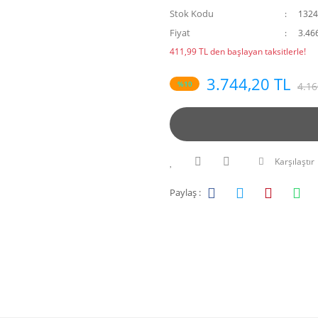
Stok Kodu
132
Fiyat
3.46
411,99 TL den başlayan taksitlerle!
3.744,20 TL
%10
4.16
Karşılaştır
Paylaş :