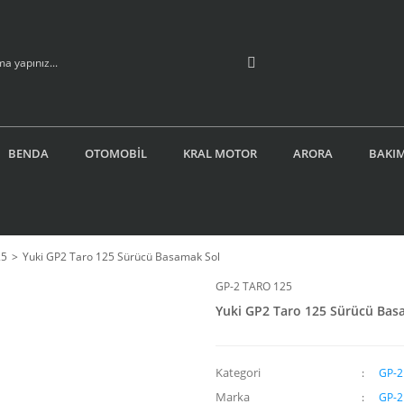
BENDA
OTOMOBİL
KRAL MOTOR
ARORA
BAKIM
25
Yuki GP2 Taro 125 Sürücü Basamak Sol
GP-2 TARO 125
Yuki GP2 Taro 125 Sürücü Bas
Kategori
GP-2
Marka
GP-2