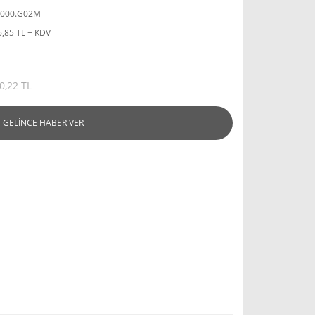
4000.G02M
6,85 TL + KDV
0,22 TL
GELİNCE HABER VER