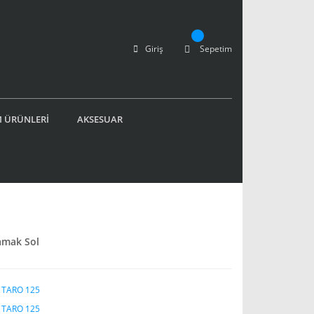
Giriş
Sepetim
 ÜRÜNLERİ
AKSESUAR
amak Sol
 TARO 125
 TARO 125