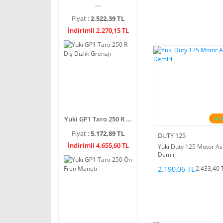
...
Fiyat :
2.522,39 TL
İndirimli 2.270,15 TL
Yuki GP1 Taro 250 R ...
%1
Fiyat :
5.172,89 TL
DUTY 125
İndirimli 4.655,60 TL
Yuki Duty 125 Motor As
Demiri
2.190,06 TL
2.433,40 