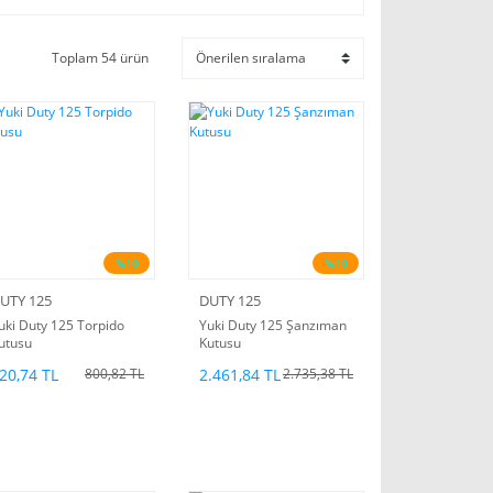
Toplam 54 ürün
%10
%10
UTY 125
DUTY 125
uki Duty 125 Torpido
Yuki Duty 125 Şanzıman
utusu
Kutusu
20,74 TL
2.461,84 TL
800,82 TL
2.735,38 TL