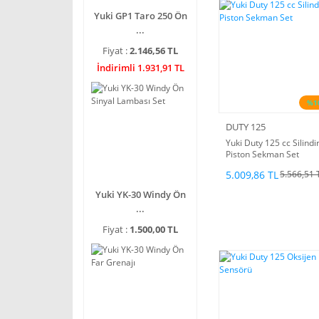
Yuki GP1 Taro 250 Ön
...
Fiyat :
2.146,56 TL
İndirimli 1.931,91 TL
%1
DUTY 125
Yuki Duty 125 cc Silindi
Piston Sekman Set
5.009,86 TL
5.566,51 
Yuki YK-30 Windy Ön
...
Fiyat :
1.500,00 TL