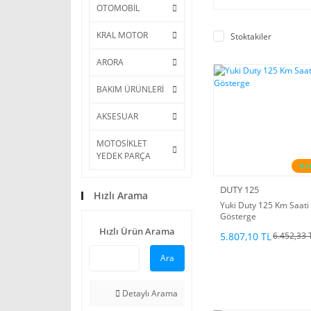
OTOMOBİL
KRAL MOTOR
Stoktakiler
ARORA
BAKIM ÜRÜNLERİ
AKSESUAR
MOTOSİKLET
YEDEK PARÇA
%1
DUTY 125
Hızlı Arama
Yuki Duty 125 Km Saati
Gösterge
Hızlı Ürün Arama
5.807,10 TL
6.452,33 
Ara
Detaylı Arama