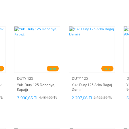
0
%10
%10
DUTY 125
DUTY 125
D
kı
Yuki Duty 125 Deberiyaj
Yuki Duty 125 Arka Bagaj
Y
Kapağı
Demiri
9
3.990,65 TL
2.207,06 TL
6
TL
4.434,05 TL
2.452,29 TL