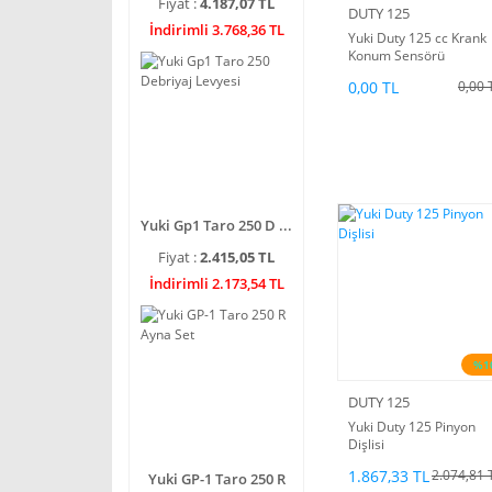
Fiyat :
4.187,07 TL
DUTY 125
İndirimli 3.768,36 TL
Yuki Duty 125 cc Krank
Konum Sensörü
0,00 TL
0,00 
Yuki Gp1 Taro 250 D ...
Fiyat :
2.415,05 TL
İndirimli 2.173,54 TL
%1
DUTY 125
Yuki Duty 125 Pinyon
Dişlisi
1.867,33 TL
2.074,81 
Yuki GP-1 Taro 250 R