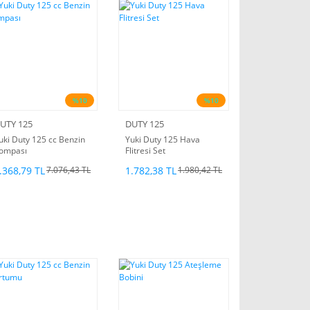
%10
%10
UTY 125
DUTY 125
uki Duty 125 cc Benzin
Yuki Duty 125 Hava
ompası
Flitresi Set
.368,79 TL
1.782,38 TL
7.076,43 TL
1.980,42 TL