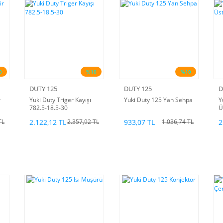
0
%10
%10
DUTY 125
DUTY 125
D
r
Yuki Duty Triger Kayışı
Yuki Duty 125 Yan Sehpa
Y
782.5-18.5-30
Ü
2.122,12 TL
933,07 TL
2
TL
2.357,92 TL
1.036,74 TL