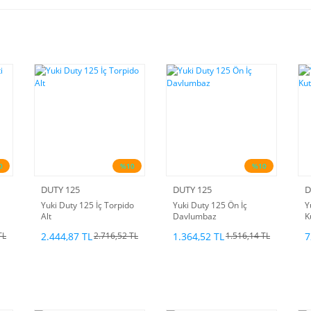
0
%10
%10
DUTY 125
DUTY 125
D
Yuki Duty 125 İç Torpido
Yuki Duty 125 Ön İç
Y
Alt
Davlumbaz
K
2.444,87 TL
1.364,52 TL
7
TL
2.716,52 TL
1.516,14 TL