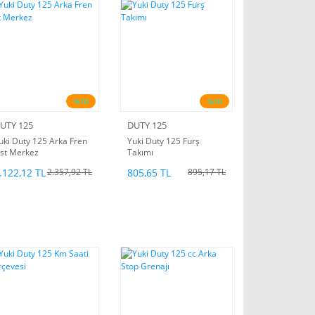
%10
%10
UTY 125
DUTY 125
uki Duty 125 Arka Fren
Yuki Duty 125 Furş
st Merkez
Takımı
.122,12 TL
805,65 TL
2.357,92 TL
895,17 TL