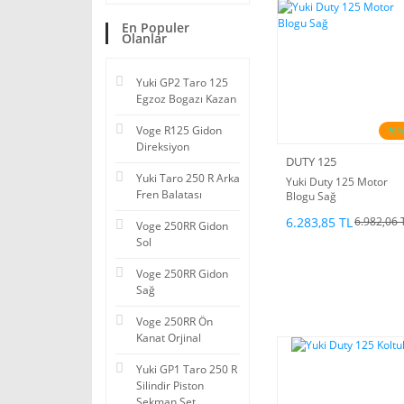
En Populer
Olanlar
Yuki GP2 Taro 125
Egzoz Bogazı Kazan
Voge R125 Gidon
%1
Direksiyon
DUTY 125
Yuki Taro 250 R Arka
Yuki Duty 125 Motor
Fren Balatası
Blogu Sağ
6.283,85 TL
6.982,06 
Voge 250RR Gidon
Sol
Voge 250RR Gidon
Sağ
Voge 250RR Ön
Kanat Orjinal
Yuki GP1 Taro 250 R
Silindir Piston
Sekman Set