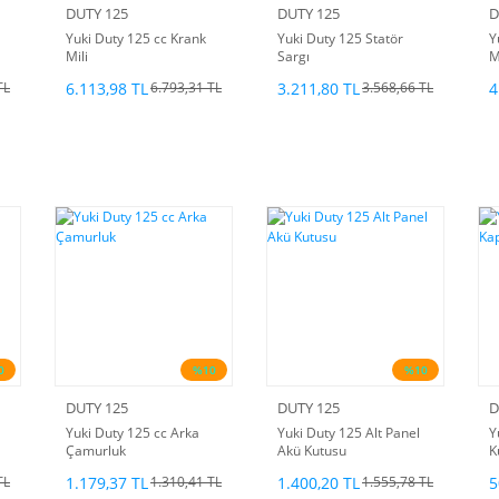
DUTY 125
DUTY 125
D
Yuki Duty 125 cc Krank
Yuki Duty 125 Statör
Y
Mili
Sargı
M
6.113,98 TL
3.211,80 TL
4
TL
6.793,31 TL
3.568,66 TL
0
%10
%10
DUTY 125
DUTY 125
D
Yuki Duty 125 cc Arka
Yuki Duty 125 Alt Panel
Y
Çamurluk
Akü Kutusu
K
1.179,37 TL
1.400,20 TL
5
TL
1.310,41 TL
1.555,78 TL