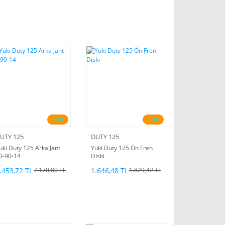
%10
%10
UTY 125
DUTY 125
uki Duty 125 Arka Jant
Yuki Duty 125 Ön Fren
0-90-14
Diski
.453,72 TL
1.646,48 TL
7.170,80 TL
1.829,42 TL