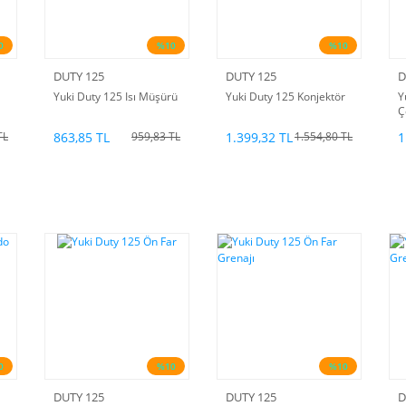
0
%10
%10
DUTY 125
DUTY 125
D
Yuki Duty 125 Isı Müşürü
Yuki Duty 125 Konjektör
Y
Ç
863,85 TL
1.399,32 TL
1
TL
959,83 TL
1.554,80 TL
0
%10
%10
DUTY 125
DUTY 125
D