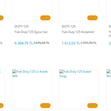
0
%10
%10
DUTY 125
DUTY 125
D
Yuki Duty 125 Egzoz Set
Yuki Duty 125 Konjektör
Y
H
6.368,79 TL
1.612,53 TL
2
TL
7.076,43 TL
1.791,70 TL
0
%10
%10