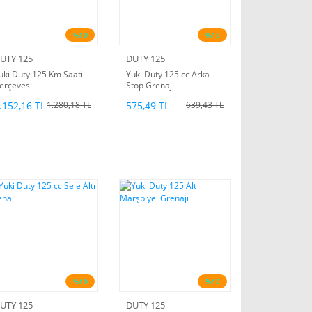
%10
%10
UTY 125
DUTY 125
uki Duty 125 Km Saati
Yuki Duty 125 cc Arka
erçevesi
Stop Grenajı
.152,16 TL
575,49 TL
1.280,18 TL
639,43 TL
%10
%10
UTY 125
DUTY 125