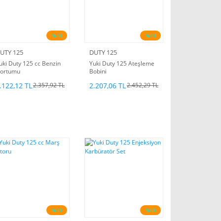
%10
%10
UTY 125
DUTY 125
uki Duty 125 cc Benzin
Yuki Duty 125 Ateşleme
ortumu
Bobini
.122,12 TL
2.207,06 TL
2.357,92 TL
2.452,29 TL
%10
%10