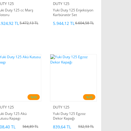
UTY 125
DUTY 125
uki Duty 125 cc Marş
Yuki Duty 125 Enjeksiyon
otoru
Karbüratör Set
.924,92 TL
5.944,12 TL
5.472,13 TL
6.604,58 TL
%10
%10
UTY 125
DUTY 125
uki Duty 125 Akü
Yuki Duty 125 Egzoz
utusu Kapagı
Dekor Kapağı
08,40 TL
839,64 TL
564,89 TL
932,93 TL