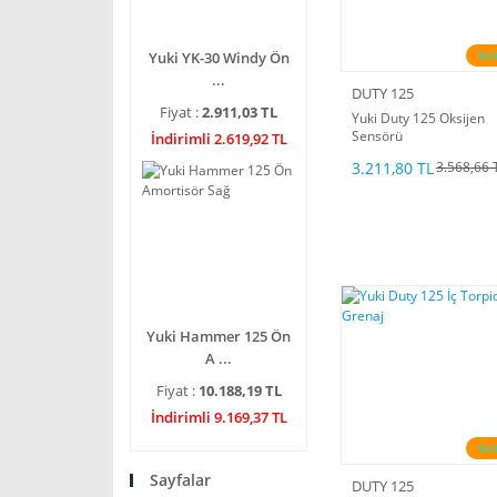
%1
Yuki YK-30 Windy Ön
...
DUTY 125
Fiyat :
2.911,03 TL
Yuki Duty 125 Oksijen
Sensörü
İndirimli 2.619,92 TL
3.211,80 TL
3.568,66 
Yuki Hammer 125 Ön
A ...
Fiyat :
10.188,19 TL
İndirimli 9.169,37 TL
%1
Sayfalar
DUTY 125