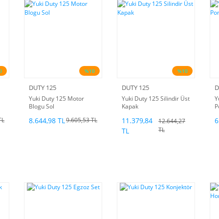
0
%10
%10
DUTY 125
DUTY 125
D
Yuki Duty 125 Motor
Yuki Duty 125 Silindir Üst
Y
Blogu Sol
Kapak
P
8.644,98 TL
11.379,84
6
TL
9.605,53 TL
12.644,27
TL
TL